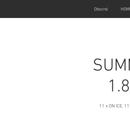
Obecné
HOM
SUMM
1.8
11 x ON ICE, 11 