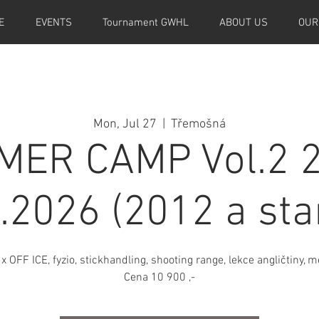
E
EVENTS
Tournament GWHL
ABOUT US
OUR
Mon, Jul 27
  |  
Třemošná
ER CAMP Vol.2 27
.2026 (2012 a sta
x OFF ICE, fyzio, stickhandling, shooting range, lekce angličtiny, 
Cena 10 900 ,-