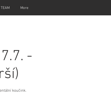
 TEAM
More
.7. -
rší)
mentální koučink.