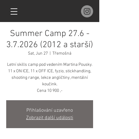
Summer Camp 27.6 -
3.7.2026 (2012 a starší)
Sat, Jun 27
  |  
Třemošná
Letní skills camp pod vedením Martina Pousky.
11 x ON ICE, 11 x OFF ICE, fyzio, stickhandling,
shooting range, lekce angličtiny, mentální
koučink.
Přihlašování uzavřeno
Zobrazit další události