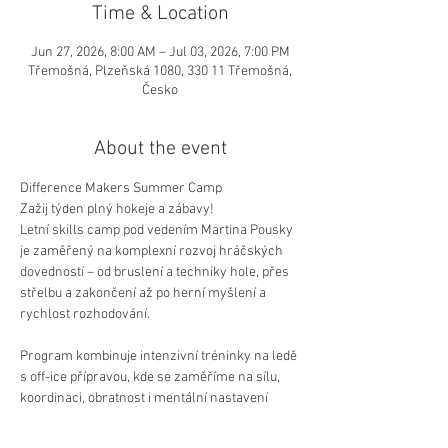
Time & Location
Jun 27, 2026, 8:00 AM – Jul 03, 2026, 7:00 PM
Třemošná, Plzeňská 1080, 330 11 Třemošná,
Česko
About the event
Difference Makers Summer Camp
Zažij týden plný hokeje a zábavy!
Letní skills camp pod vedením Martina Pousky 
je zaměřený na komplexní rozvoj hráčských 
dovedností – od bruslení a techniky hole, přes 
střelbu a zakončení až po herní myšlení a 
rychlost rozhodování.
Program kombinuje intenzivní tréninky na ledě 
s off-ice přípravou, kde se zaměříme na sílu, 
koordinaci, obratnost i mentální nastavení 
hráče. Díky individuálnímu přístupu trenérů 
získají účastníci konkrétní zpětnou vazbu a 