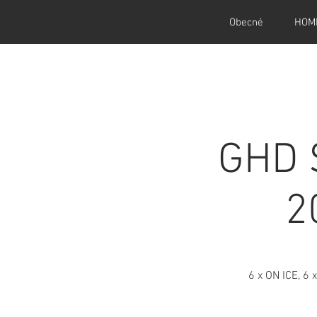
Obecné
HOM
GHD S
2
6 x ON ICE, 6 