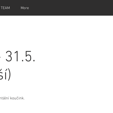
 TEAM
More
 31.5.
í)
ntální koučink.