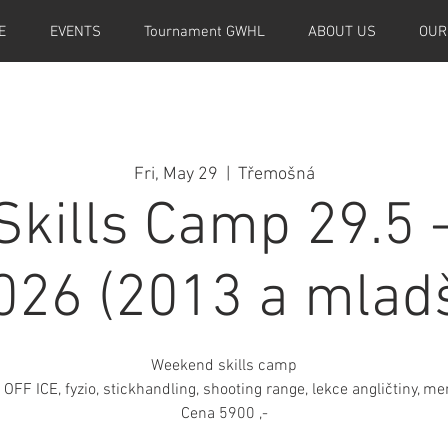
E
EVENTS
Tournament GWHL
ABOUT US
OUR
Fri, May 29
  |  
Třemošná
kills Camp 29.5 -
026 (2013 a mladš
Weekend skills camp
x OFF ICE, fyzio, stickhandling, shooting range, lekce angličtiny, me
Cena 5900 ,-