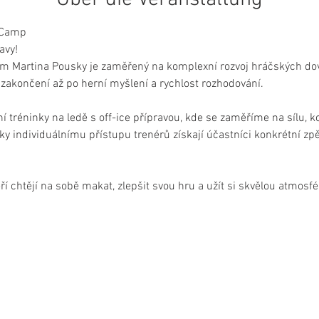
 Camp
avy!
ím Martina Pousky je zaměřený na komplexní rozvoj hráčských dov
a zakončení až po herní myšlení a rychlost rozhodování.
tréninky na ledě s off-ice přípravou, kde se zaměříme na sílu, ko
ky individuálnímu přístupu trenérů získají účastníci konkrétní zpě
ří chtějí na sobě makat, zlepšit svou hru a užít si skvělou atmosf