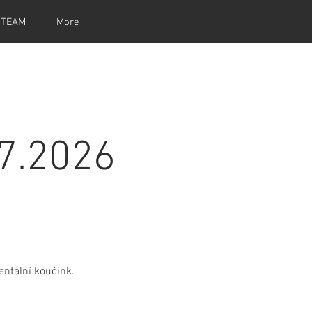
 TEAM
More
7.2026
mentální koučink.