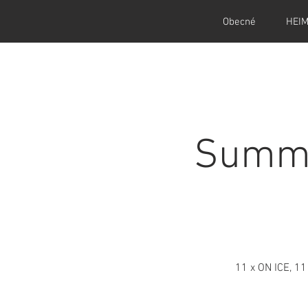
Obecné
HEI
Summe
11 x ON ICE, 11 