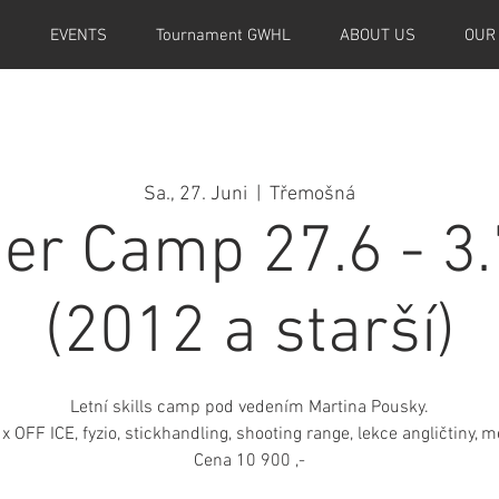
M
EVENTS
Tournament GWHL
ABOUT US
OUR
Sa., 27. Juni
  |  
Třemošná
r Camp 27.6 - 3.
(2012 a starší)
Letní skills camp pod vedením Martina Pousky.
x OFF ICE, fyzio, stickhandling, shooting range, lekce angličtiny, 