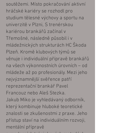
soutěžemi. Místo pokračování aktivní
hráčské kariéry se rozhodl pro
studium tělesné výchovy a sportu na
univerzitě v Plzni, S trenérskou
kariérou brankářů začínal v
Třemošné, následně působil i v
mládežnických strukturách HC Škoda
Plzeň. Kromě klubových týmů se
věnuje i individuální přípravě brankářů
na všech výkonnostních úrovních – od
mládeže až po profesionály. Mezi jeho
nejvýznamnější svěřence patří
reprezentační brankář Pavel
Francouz nebo Aleš Stezka.
Jakub Miko je vyhledávaný odborník,
který kombinuje hluboké teoretické
znalosti se zkušenostmi z praxe. Jeho
přístup staví na individuálním rozvoji,
mentální přípravě