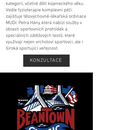
kategorií, včetně dětí kojeneckého věku.
Vedle fyzioterapie komplexní péči
zajišťuje tělovýchovně-lékařská ordinace
MUDr. Petra Hány, která nabízí služby v
oblasti sportovních prohlídek a
speciálních zátěžových testů, které
využívají nejen vrcholoví sportovci, ale i
široká sportující veřejnost.
KONZULTACE