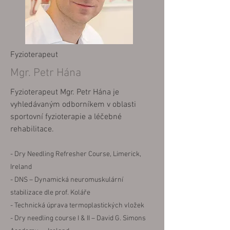
Fyzioterapeut
Mgr. Petr Hána
Fyzioterapeut Mgr. Petr Hána je
vyhledávaným odborníkem v oblasti
sportovní fyzioterapie a léčebné
rehabilitace.
-
Dry Needling Refresher Course, Limerick,
Ireland
- DNS – Dynamická neuromuskulární
stabilizace dle prof. Koláře
- Technická úprava termoplastických vložek
- Dry needling course I & II – David G. Simons