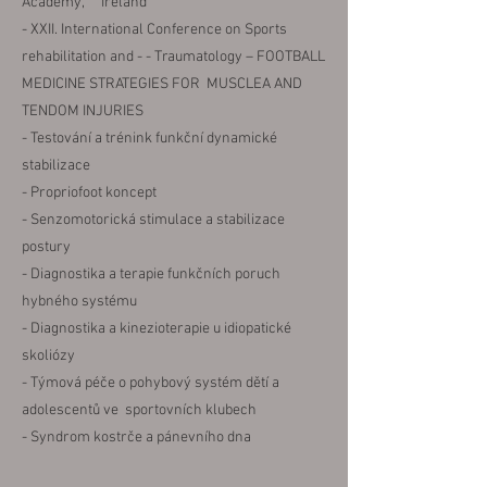
Academy, Ireland
- XXII. International Conference on Sports
rehabilitation and - - Traumatology – FOOTBALL
MEDICINE STRATEGIES FOR MUSCLEA AND
TENDOM INJURIES
- Testování a trénink funkční dynamické
stabilizace
- Propriofoot koncept
- Senzomotorická stimulace a stabilizace
postury
- Diagnostika a terapie funkčních poruch
hybného systému
- Diagnostika a kinezioterapie u idiopatické
skoliózy
- Týmová péče o pohybový systém dětí a
adolescentů ve sportovních klubech
- Syndrom ko
strče a pánevního dna