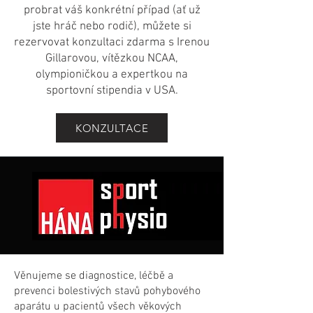
probrat váš konkrétní případ (ať už
jste hráč nebo rodič), můžete si
rezervovat konzultaci zdarma s Irenou
Gillarovou, vítězkou NCAA,
olympioničkou a expertkou na
sportovní stipendia v USA.
KONZULTACE
Věnujeme se diagnostice, léčbě a
prevenci bolestivých stavů pohybového
aparátu u pacientů všech věkových