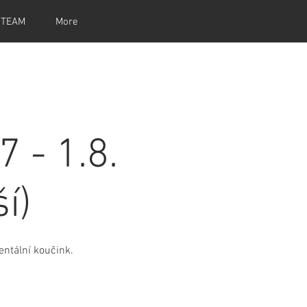
 TEAM
More
- 1.8.
í)
mentální koučink.