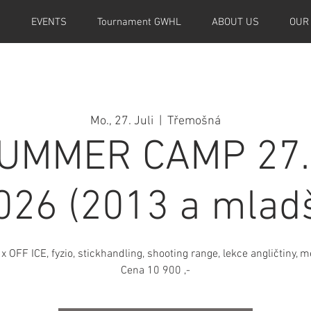
M
EVENTS
Tournament GWHL
ABOUT US
OUR
Mo., 27. Juli
  |  
Třemošná
UMMER CAMP 27.7 
026 (2013 a mladš
x OFF ICE, fyzio, stickhandling, shooting range, lekce angličtiny, 
Cena 10 900 ,-