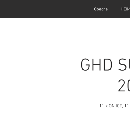
Obecné
HEI
GHD S
2
11 x ON ICE, 11 