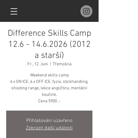
Difference Skills Camp
12.6 - 14.6.2026 (2012
a starší)
Fr., 12. Juni
  |  
Třemošná
Weekend skills camp
6 x ON ICE, 6 x OFF ICE, fyzio, stickhandling,
shooting range, lekce angličtiny, mentální
koučink.
Cena 5900 ,-
Přihlašování uzavřeno
Zobrazit další události