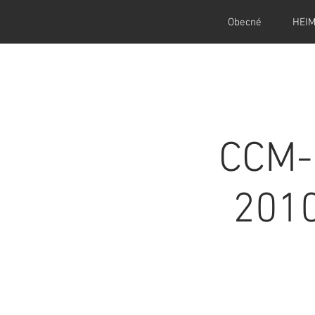
Obecné
HEI
CCM-
201