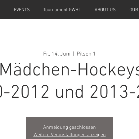
M
EVENTS
Tournament GWHL
ABOUT US
OUR
Fr., 14. Juni
  |  
Pilsen 1
Mädchen-Hockeys
0-2012 und 2013-
Anmeldung geschlossen
Weitere Veranstaltungen anzeigen