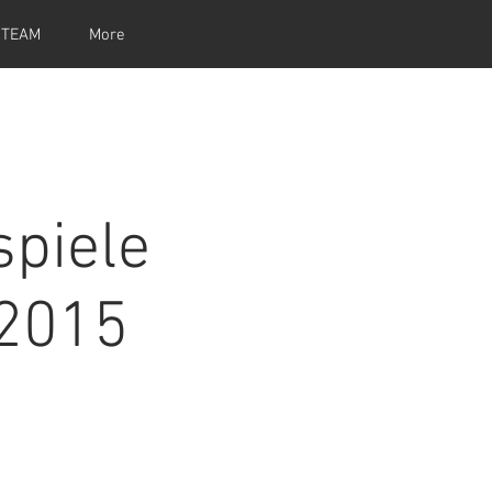
 TEAM
More
piele
2015