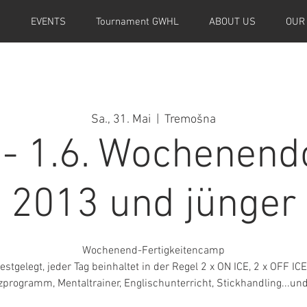
M
EVENTS
Tournament GWHL
ABOUT US
OUR
Sa., 31. Mai
  |  
Tremošna
. - 1.6. Wochenen
2013 und jünger
Wochenend-Fertigkeitencamp
tgelegt, jeder Tag beinhaltet in der Regel 2 x ON ICE, 2 x OFF IC
zprogramm, Mentaltrainer, Englischunterricht, Stickhandling...un