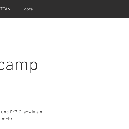
 TEAM
More
dcamp
E und FYZIO, sowie ein
d mehr