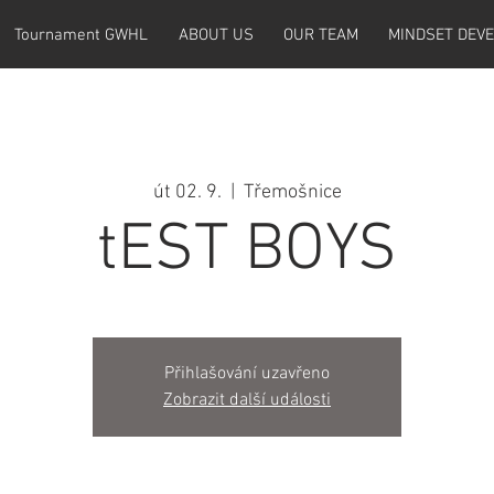
Tournament GWHL
ABOUT US
OUR TEAM
MINDSET DEV
út 02. 9.
  |  
Třemošnice
tEST BOYS
Přihlašování uzavřeno
Zobrazit další události