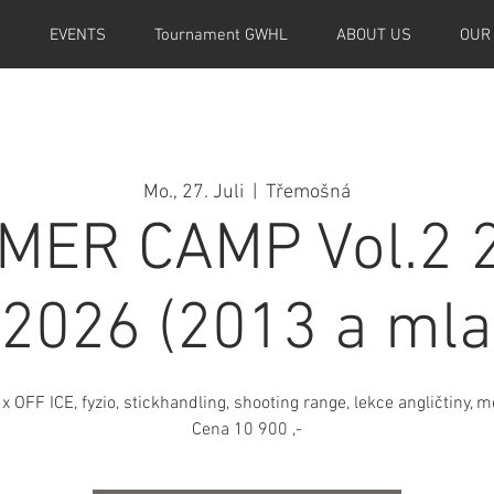
M
EVENTS
Tournament GWHL
ABOUT US
OUR
Mo., 27. Juli
  |  
Třemošná
ER CAMP Vol.2 2
.2026 (2013 a mla
x OFF ICE, fyzio, stickhandling, shooting range, lekce angličtiny, 
Cena 10 900 ,-