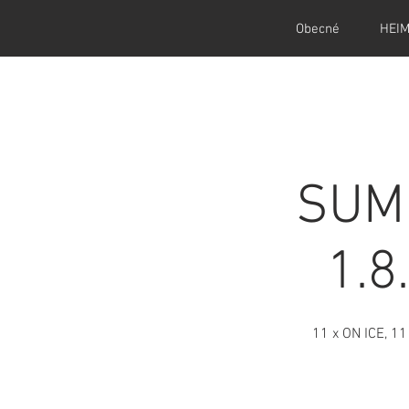
Obecné
HEI
SUMM
1.8
11 x ON ICE, 11 