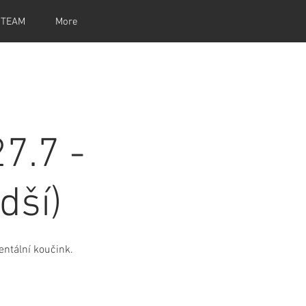
 TEAM
More
7.7 -
dší)
mentální koučink.